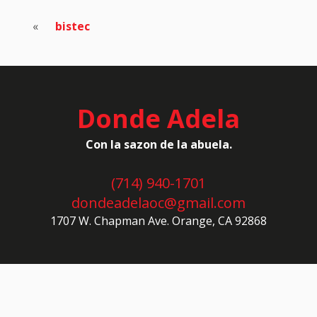
«
bistec
Donde Adela
Con la sazon de la abuela.
(714) 940-1701
dondeadelaoc@gmail.com
1707 W. Chapman Ave. Orange, CA 92868