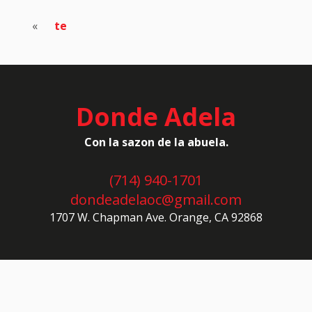
«
te
Donde Adela
Con la sazon de la abuela.
(714) 940-1701
dondeadelaoc@gmail.com
1707 W. Chapman Ave. Orange, CA 92868